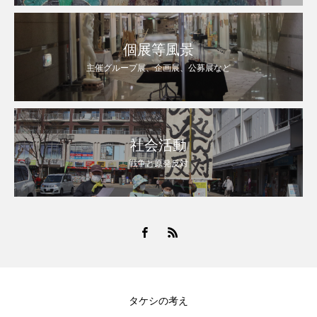
個展等風景
主催グループ展、企画展、公募展など
社会活動
戦争と原発反対
タケシの考え