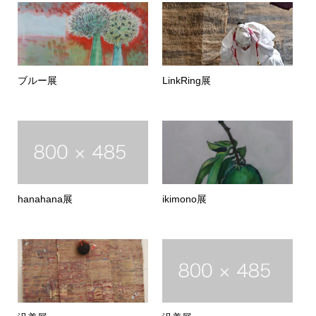
ブルー展
LinkRing展
hanahana展
ikimono展