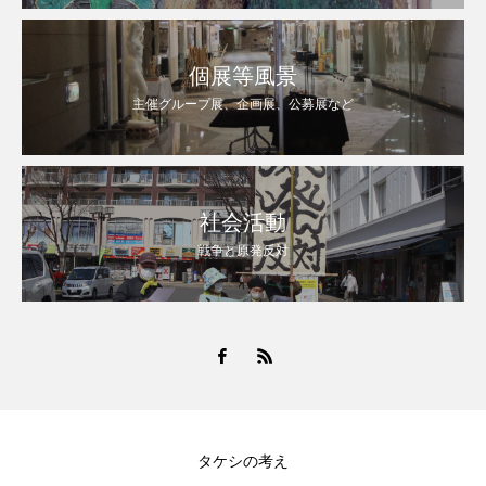
個展等風景
主催グループ展、企画展、公募展など
社会活動
戦争と原発反対
タケシの考え